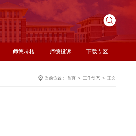
师德考核
师德投诉
下载专区
当前位置：
首页
>
工作动态
> 正文